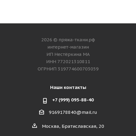
2026 © пряжа-ткани.рф
интернет-магазин
ИП Нестёркина МА
ИНН 772021310811
ОГРНИП 319774600703059
Наши контакты
+7 (999) 095-88-40
9169178840@mail.ru
Москва, Братиславская, 20