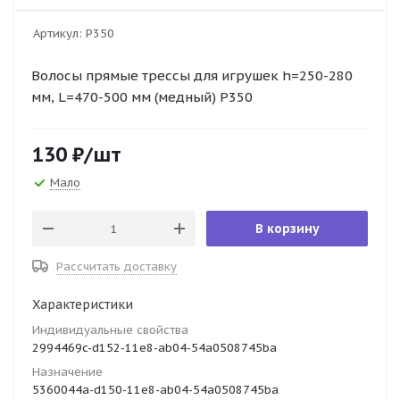
Артикул:
Р350
Волосы прямые трессы для игрушек h=250-280
мм, L=470-500 мм (медный) Р350
130
₽
/шт
Мало
В корзину
Рассчитать доставку
Характеристики
Индивидуальные свойства
2994469c-d152-11e8-ab04-54a0508745ba
Назначение
5360044a-d150-11e8-ab04-54a0508745ba