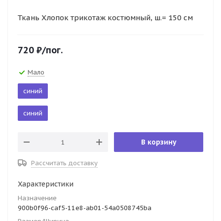
Ткань Хлопок трикотаж костюмный, ш.= 150 см
720
₽
/пог.
Мало
синий
синий
В корзину
Рассчитать доставку
Характеристики
Назначение
900b0f96-caf5-11e8-ab01-54a0508745ba