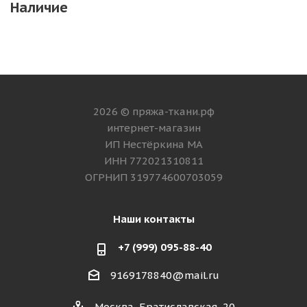
Наличие
2026 © пряжа-ткани.рф
интернет-магазин
ИП Нестёркина МА
ИНН 772021310811
ОГРНИП 319774600703059
Наши контакты
+7 (999) 095-88-40
9169178840@mail.ru
Москва, Братиславская, 20