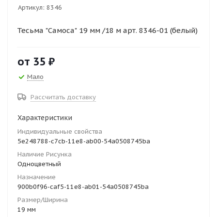
Артикул:
8346
Тесьма "Самоса" 19 мм /18 м арт. 8346-01 (белый)
от
35 ₽
Мало
Рассчитать доставку
Характеристики
Индивидуальные свойства
5e248788-c7cb-11e8-ab00-54a0508745ba
Наличие Рисунка
Одноцветный
Назначение
900b0f96-caf5-11e8-ab01-54a0508745ba
Размер/Ширина
19 мм