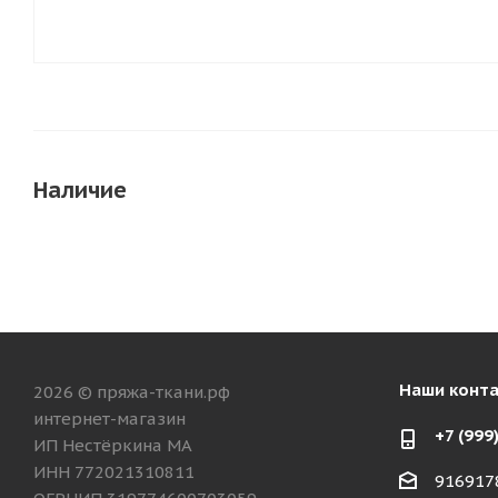
Наличие
Наши конт
2026 © пряжа-ткани.рф
интернет-магазин
+7 (999
ИП Нестёркина МА
ИНН 772021310811
916917