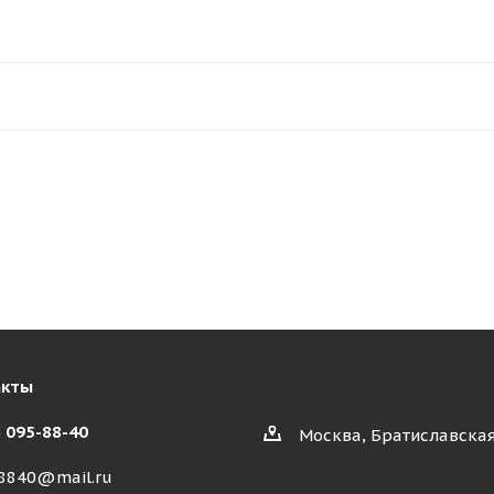
акты
) 095-88-40
Москва, Братиславская
8840@mail.ru