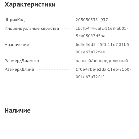
Характеристики
ШтрихКод
2050503381937
Индивидуальные свойства
cbcfb4f4-cafc-11e8-ab01-
54a0508745ba
Назначение
6d3e36d5-45f3-11e7-81b5-
001e67a32f4e
Размер/Диаметр
разный/неопределенный
Размер/Длина
1f0e47be-e2da-11e6-8160-
001e67a32f4f
Наличие