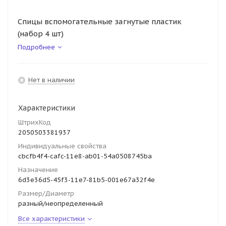
Спицы вспомогательные загнутые пластик
(набор 4 шт)
Подробнее
Нет в наличии
Характеристики
ШтрихКод
2050503381937
Индивидуальные свойства
cbcfb4f4-cafc-11e8-ab01-54a0508745ba
Назначение
6d3e36d5-45f3-11e7-81b5-001e67a32f4e
Размер/Диаметр
разный/неопределенный
Все характеристики