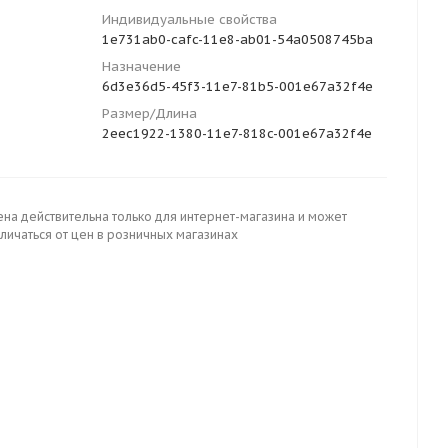
Индивидуальные свойства
1e731ab0-cafc-11e8-ab01-54a0508745ba
Назначение
6d3e36d5-45f3-11e7-81b5-001e67a32f4e
Размер/Длина
2eec1922-1380-11e7-818c-001e67a32f4e
ена действительна только для интернет-магазина и может
личаться от цен в розничных магазинах