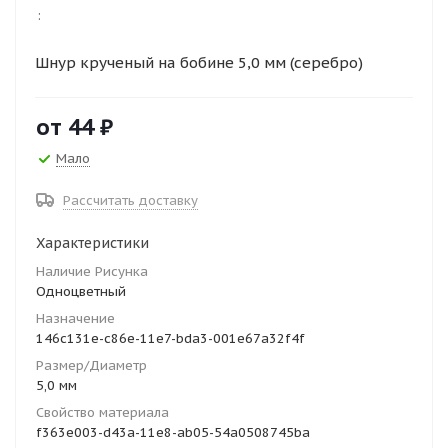
:
Шнур крученый на бобине 5,0 мм (серебро)
от
44 ₽
Мало
Рассчитать доставку
Характеристики
Наличие Рисунка
Одноцветный
Назначение
146c131e-c86e-11e7-bda3-001e67a32f4f
Размер/Диаметр
5,0 мм
Свойство материала
f363e003-d43a-11e8-ab05-54a0508745ba