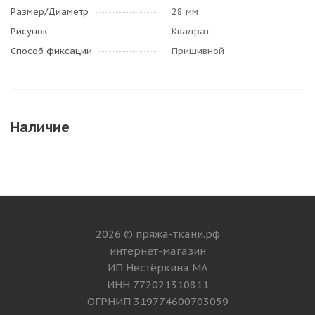
Размер/Диаметр
28 мм
Рисунок
Квадрат
Способ фиксации
Пришивной
Наличие
2026 © пряжа-ткани.рф
интернет-магазин
ИП Нестёркина МА
ИНН 772021310811
ОГРНИП 319774600703059