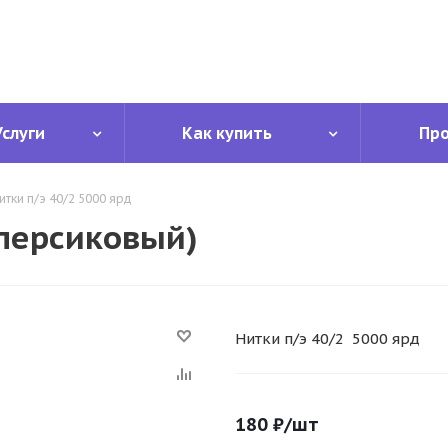
Услуги
Как купить
Пр
итки п/э 40/2 5000 ярд
(персиковый)
Нитки п/э 40/2 5000 ярд
180
₽
/шт