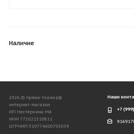
Наличие
Наши конт
2026 © пряжа-ткани.рф
интернет-магазин
+7 (999
ИП Нестёркина МА
ИНН 772021310811
916917
ОГРНИП 319774600703059