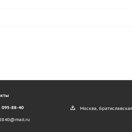
акты
) 095-88-40
Москва, Братиславская
8840@mail.ru