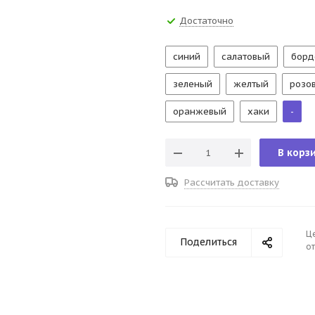
Достаточно
синий
салатовый
борд
зеленый
желтый
розо
оранжевый
хаки
-
В корз
Рассчитать доставку
Ц
Поделиться
от