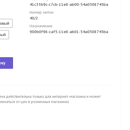
41c33b9c-c7cb-11e8-ab00-54a0508745ba
Номер ниток
40/2
овый
Назначение
900b0f96-caf5-11e8-ab01-54a0508745ba
вый
ину
ена действительна только для интернет-магазина и может
личаться от цен в розничных магазинах