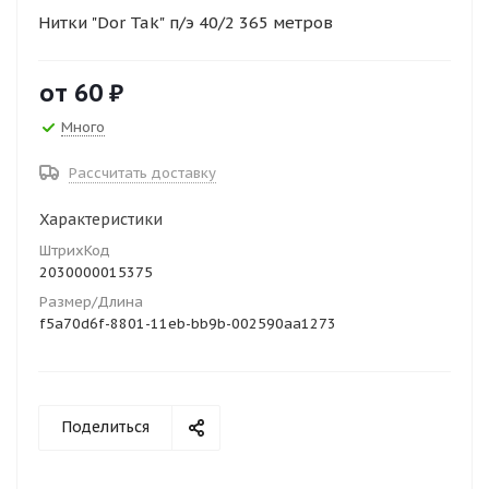
Нитки "Dor Tak" п/э 40/2 365 метров
от
60 ₽
Много
Рассчитать доставку
Характеристики
ШтрихКод
2030000015375
Размер/Длина
f5a70d6f-8801-11eb-bb9b-002590aa1273
Поделиться