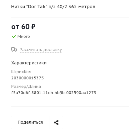
Нитки "Dor Tak" п/э 40/2 365 метров
от
60 ₽
Много
Рассчитать доставку
Характеристики
ШтрихКод
2030000015375
Размер/Длина
f5a70d6f-8801-11eb-bb9b-002590aa1273
Поделиться