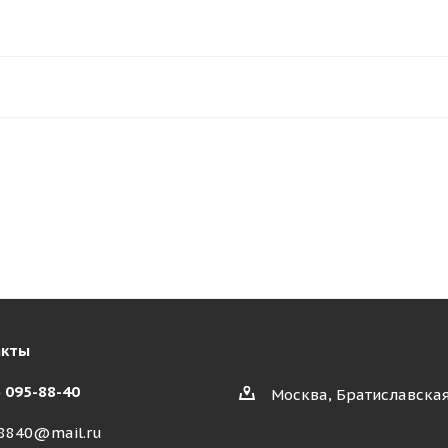
акты
) 095-88-40
Москва, Братиславская
8840@mail.ru