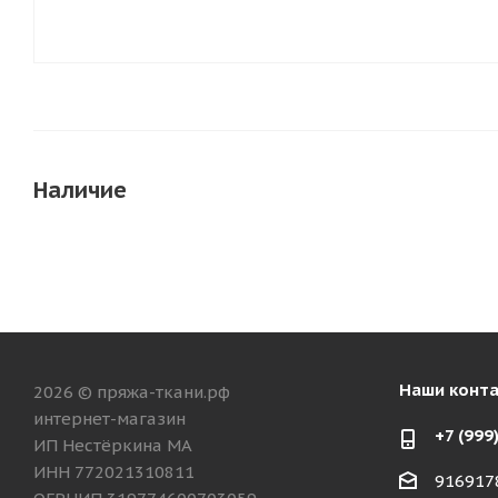
Наличие
Наши конт
2026 © пряжа-ткани.рф
интернет-магазин
+7 (999
ИП Нестёркина МА
ИНН 772021310811
916917