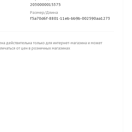
2030000015375
Размер/Длина
f5a70d6f-8801-11eb-bb9b-002590aa1273
ена действительна только для интернет-магазина и может
личаться от цен в розничных магазинах