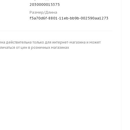
2030000015375
Размер/Длина
f5a70d6f-8801-11eb-bb9b-002590aa1273
ена действительна только для интернет-магазина и может
личаться от цен в розничных магазинах