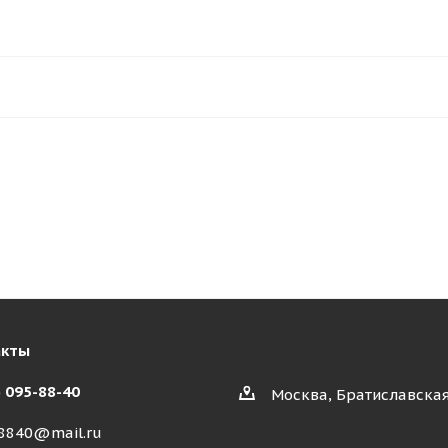
акты
) 095-88-40
Москва, Братиславская
8840@mail.ru