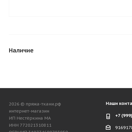
Наличие
Наши конт
2026 © пряжа-ткани.рф
интернет-магазин
+7 (999
ИП Нестёркина МА
ИНН 772021310811
916917