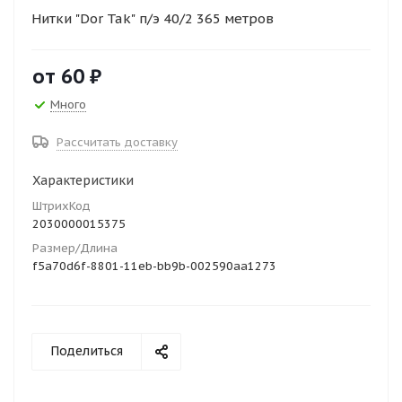
Нитки "Dor Tak" п/э 40/2 365 метров
от
60 ₽
Много
Рассчитать доставку
Характеристики
ШтрихКод
2030000015375
Размер/Длина
f5a70d6f-8801-11eb-bb9b-002590aa1273
Поделиться