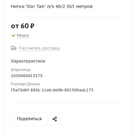
Нитки "Dor Tak" п/э 40/2 365 метров
от
60 ₽
Много
Рассчитать доставку
Характеристики
ШтрихКод
2030000015375
Размер/Длина
f5a70d6f-8801-11eb-bb9b-002590aa1273
Поделиться