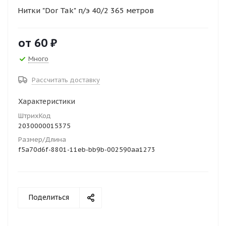
Нитки "Dor Tak" п/э 40/2 365 метров
от
60 ₽
Много
Рассчитать доставку
Характеристики
ШтрихКод
2030000015375
Размер/Длина
f5a70d6f-8801-11eb-bb9b-002590aa1273
Поделиться