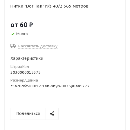
Нитки "Dor Tak" п/э 40/2 365 метров
от
60 ₽
Много
Рассчитать доставку
Характеристики
ШтрихКод
2030000015375
Размер/Длина
f5a70d6f-8801-11eb-bb9b-002590aa1273
Поделиться