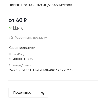
Нитки "Dor Tak" п/э 40/2 365 метров
от
60 ₽
Много
Рассчитать доставку
Характеристики
ШтрихКод
2030000015375
Размер/Длина
f5a70d6f-8801-11eb-bb9b-002590aa1273
Поделиться