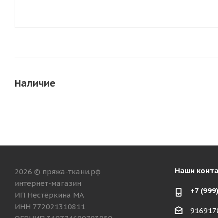
Наличие
Наши конт
2026 © пряжа-ткани.рф
интернет-магазин
+7 (999
ИП Нестёркина МА
ИНН 772021310811
916917