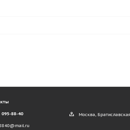
акты
) 095-88-40
Москва, Братиславская
8840@mail.ru