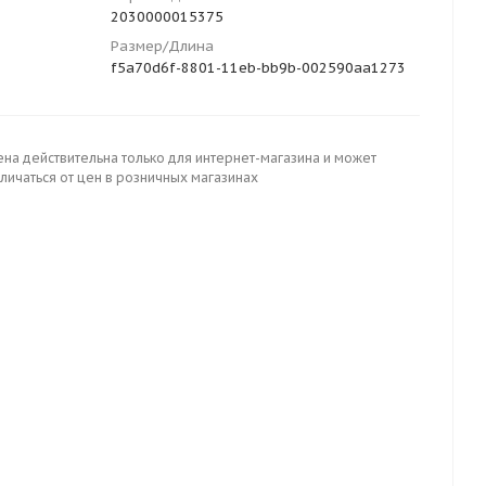
2030000015375
Размер/Длина
f5a70d6f-8801-11eb-bb9b-002590aa1273
ена действительна только для интернет-магазина и может
личаться от цен в розничных магазинах