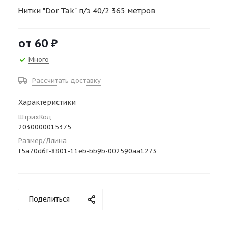
Нитки "Dor Tak" п/э 40/2 365 метров
от
60 ₽
Много
Рассчитать доставку
Характеристики
ШтрихКод
2030000015375
Размер/Длина
f5a70d6f-8801-11eb-bb9b-002590aa1273
Поделиться