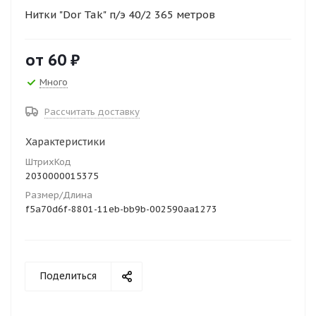
Нитки "Dor Tak" п/э 40/2 365 метров
от
60 ₽
Много
Рассчитать доставку
Характеристики
ШтрихКод
2030000015375
Размер/Длина
f5a70d6f-8801-11eb-bb9b-002590aa1273
Поделиться