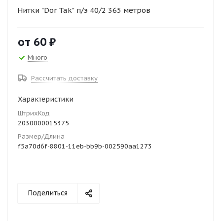
Нитки "Dor Tak" п/э 40/2 365 метров
от
60 ₽
Много
Рассчитать доставку
Характеристики
ШтрихКод
2030000015375
Размер/Длина
f5a70d6f-8801-11eb-bb9b-002590aa1273
Поделиться