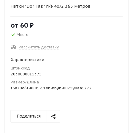
Нитки "Dor Tak" п/э 40/2 365 метров
от
60 ₽
Много
Рассчитать доставку
Характеристики
ШтрихКод
2030000015375
Размер/Длина
f5a70d6f-8801-11eb-bb9b-002590aa1273
Поделиться