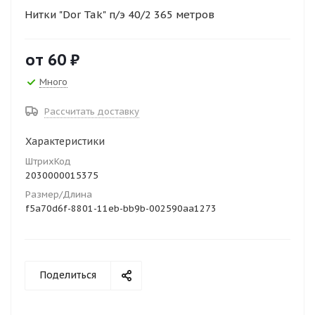
Нитки "Dor Tak" п/э 40/2 365 метров
от
60 ₽
Много
Рассчитать доставку
Характеристики
ШтрихКод
2030000015375
Размер/Длина
f5a70d6f-8801-11eb-bb9b-002590aa1273
Поделиться