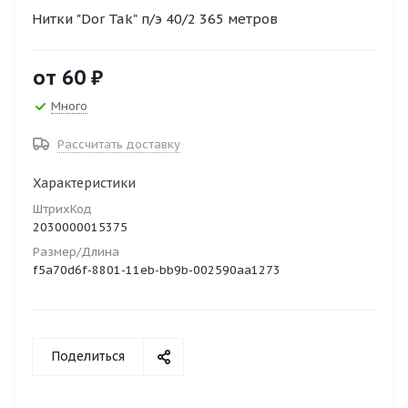
Нитки "Dor Tak" п/э 40/2 365 метров
от
60 ₽
Много
Рассчитать доставку
Характеристики
ШтрихКод
2030000015375
Размер/Длина
f5a70d6f-8801-11eb-bb9b-002590aa1273
Поделиться