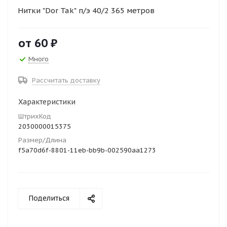
Нитки "Dor Tak" п/э 40/2 365 метров
от
60 ₽
Много
Рассчитать доставку
Характеристики
ШтрихКод
2030000015375
Размер/Длина
f5a70d6f-8801-11eb-bb9b-002590aa1273
Поделиться