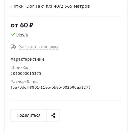
Нитки "Dor Tak" п/э 40/2 365 метров
от
60 ₽
Много
Рассчитать доставку
Характеристики
ШтрихКод
2030000015375
Размер/Длина
f5a70d6f-8801-11eb-bb9b-002590aa1273
Поделиться