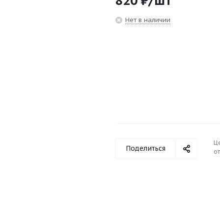
820
₽
/шт
Нет в наличии
Ц
Поделиться
от