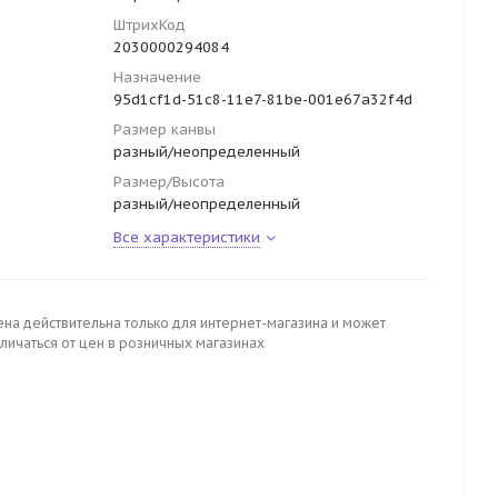
ШтрихКод
2030000294084
Назначение
95d1cf1d-51c8-11e7-81be-001e67a32f4d
Размер канвы
разный/неопределенный
Размер/Высота
разный/неопределенный
Все характеристики
ена действительна только для интернет-магазина и может
личаться от цен в розничных магазинах