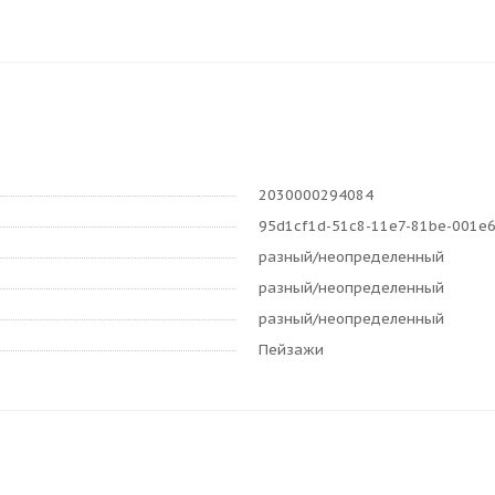
2030000294084
95d1cf1d-51c8-11e7-81be-001e
разный/неопределенный
разный/неопределенный
разный/неопределенный
Пейзажи