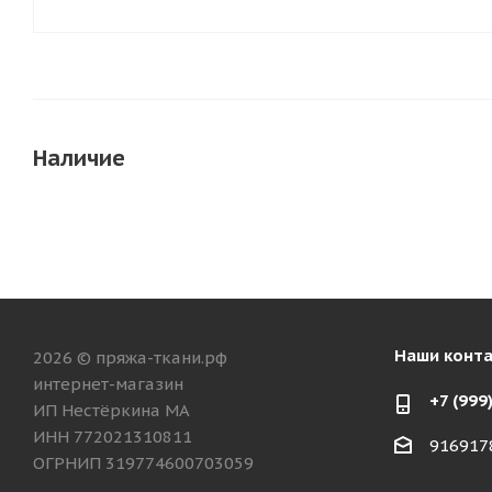
Наличие
Наши конт
2026 © пряжа-ткани.рф
интернет-магазин
+7 (999
ИП Нестёркина МА
ИНН 772021310811
916917
ОГРНИП 319774600703059