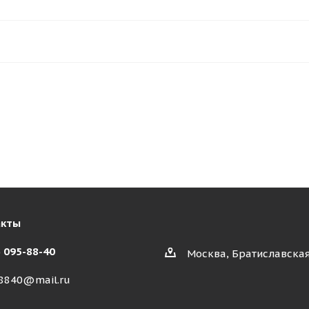
акты
) 095-88-40
Москва, Братиславская
8840@mail.ru