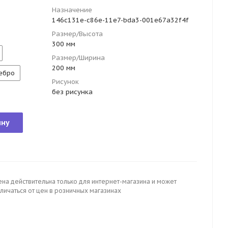
Назначение
146c131e-c86e-11e7-bda3-001e67a32f4f
Размер/Высота
300 мм
Размер/Ширина
200 мм
ебро
Рисунок
без рисунка
ину
ена действительна только для интернет-магазина и может
личаться от цен в розничных магазинах