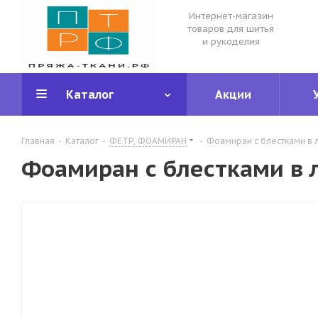
Интернет-магазин
товаров для шитья
и рукоделия
Каталог
Акции
Главная
-
Каталог
-
ФЕТР, ФОАМИРАН
-
Фоамиран с блестками в л
Фоамиран с блестками в л