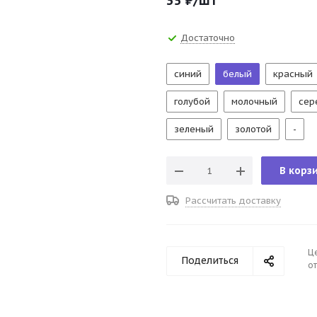
35
₽
/шт
Достаточно
синий
белый
красный
голубой
молочный
сер
зеленый
золотой
-
В корз
Рассчитать доставку
Ц
Поделиться
от