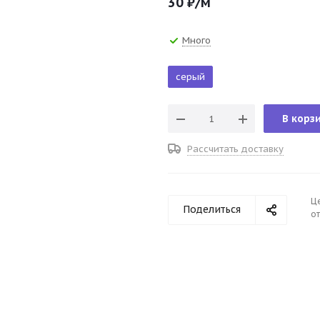
30
₽
/м
Много
серый
В корз
Рассчитать доставку
Ц
Поделиться
от