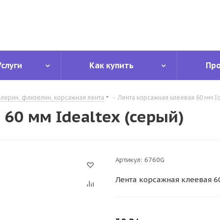
Услуги
Как купить
Пр
лерин, флизелин, корсажная лента
-
Лента корсажная клеевая 60 мм I
60 мм Idealtex (серый)
Артикул:
6760G
Лента корсажная клеевая 6