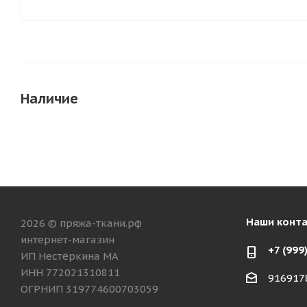
Наличие
Наши конт
2026 © пряжа-ткани.рф
интернет-магазин
+7 (999
ИП Нестёркина МА
ИНН 772021310811
916917
ОГРНИП 319774600703059