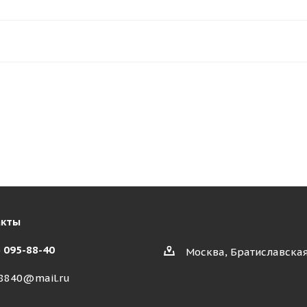
акты
) 095-88-40
Москва, Братиславская
8840@mail.ru