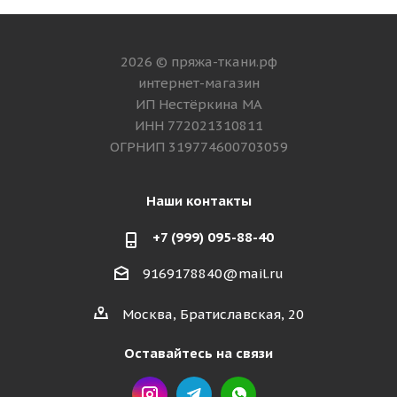
2026 © пряжа-ткани.рф
интернет-магазин
ИП Нестёркина МА
ИНН 772021310811
ОГРНИП 319774600703059
Наши контакты
+7 (999) 095-88-40
9169178840@mail.ru
Москва, Братиславская, 20
Оставайтесь на связи