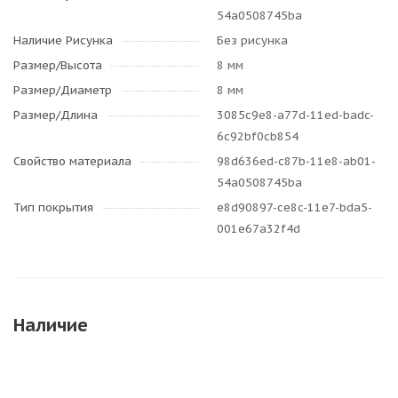
54a0508745ba
Наличие Рисунка
Без рисунка
Размер/Высота
8 мм
Размер/Диаметр
8 мм
Размер/Длина
3085c9e8-a77d-11ed-badc-
6c92bf0cb854
Свойство материала
98d636ed-c87b-11e8-ab01-
54a0508745ba
Тип покрытия
e8d90897-ce8c-11e7-bda5-
001e67a32f4d
Наличие